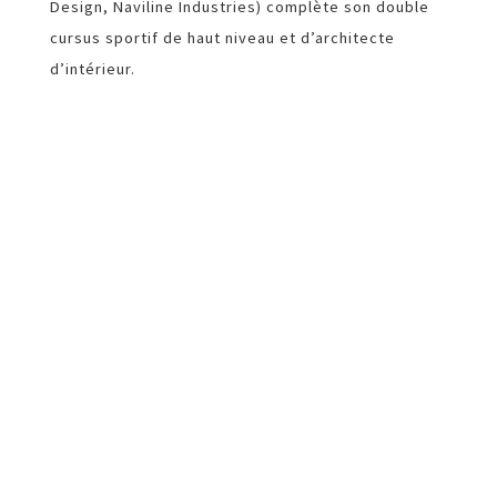
Design, Naviline Industries) complète son double
cursus sportif de haut niveau et d’architecte
d’intérieur.
Maman d’un premier enfant en 2010 et chef
d’entreprise avec la création de l’agence Atelier
Goodtime en 2011, la fin de sa carrière sportive
est annoncé après une dernière participation aux
JO Londres 2012. Une culture internationale,
adoptée lors des années de voyages autour de
globe et la maîtrise de quatre langues permet a
Irina une grande flexibilité et adaptation aux
exigences de projets et clients divers.
L’agence ATELIER GOODTIME conçoit les intérieurs
d’exeption. Chaque projet est unique est fait sur